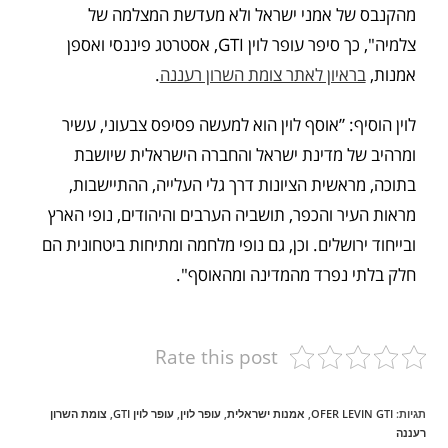
מהקנבס של אמני ישראל ולא מעדשת המצלמה של
צלמיה", כך סיפר עופר לוין GTI, אסטרטג פיננסי ואספן
אמנות,
בראיון לאתר צומת השרון רעננה
.
לוין הוסיף: ”אוסף לוין הוא למעשה פסיפס צבעוני, עשיר
ומרהיב של מדינת ישראל והחברה הישראלית שיושבת
בתוכה, מראשית הציונות דרך גלי העלייה, ההתיישבות,
מראות העיר והכפר, תושביה הערבים והיהודים, נופי הארץ
ובייחוד ירושלים. וכן, גם נופי מלחמה ומתיחות ביטחונית הם
חלק בלתי נפרד מהמדינה ומהאוסף".
Rate this post
תגיות
:
OFER LEVIN GTI
,
אמנות ישראלית
,
עופר לוין
,
עופר לוין GTI
,
צומת השרון
רעננה